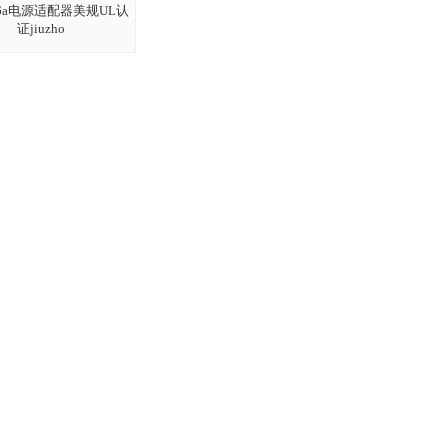
0.6a电源适配器美规UL认
证jiuzho